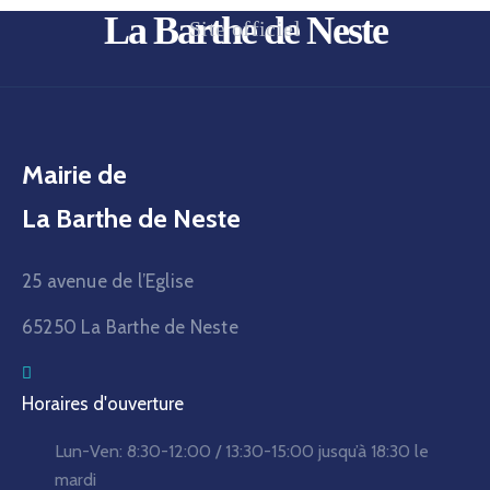
La Barthe de Neste
Site officiel
Mairie de
La Barthe de Neste
25 avenue de l’Eglise
65250 La Barthe de Neste
Horaires d'ouverture
Lun-Ven:
8:30-12:00 / 13:30-15:00
jusqu’à 18:30 le
mardi