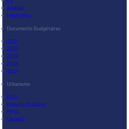
PV
Arrêtés
Flash Infos
Documents Budgétaires
2023
2020
2019
2018
2017
Urbanisme
PLUI
Enquete Publique
PPVE
Decision