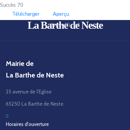
Succès: 70
Télécharger
Aperçu
La Barthe de Neste
Site officiel
Mairie de
La Barthe de Neste
25 avenue de l’Eglise
65250 La Barthe de Neste
Horaires d'ouverture