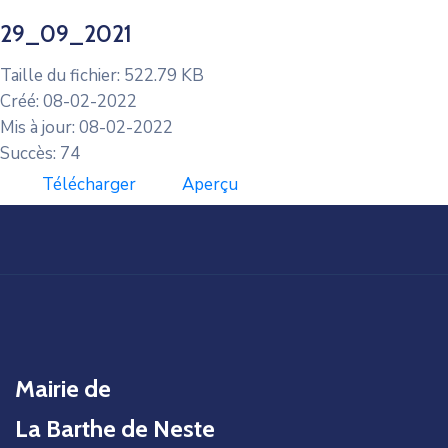
29_09_2021
Taille du fichier: 522.79 KB
Créé: 08-02-2022
Mis à jour: 08-02-2022
Succès: 74
Télécharger
Aperçu
Mairie de
La Barthe de Neste