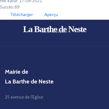
Mis à jour: 17-09-2021
Succès: 69
Télécharger
Aperçu
La Barthe de Neste
Site officiel
Mairie de
La Barthe de Neste
25 avenue de l’Eglise