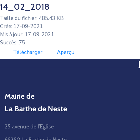
14_02_2018
Taille du fichier: 485.43 KB
Créé: 17-09-2021
Mis à jour: 17-09-2021
Succès: 75
Télécharger
Aperçu
Mairie de
La Barthe de Neste
25 avenue de l’Eglise
65250 La Barthe de Neste