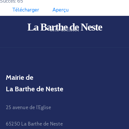
Succès: 65
Télécharger
Aperçu
La Barthe de Neste
Site officiel
Mairie de
La Barthe de Neste
25 avenue de l’Eglise
65250 La Barthe de Neste