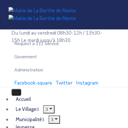
Du lundi au vendredi 08h30-12h / 13h30-
15h
Le mardi jusqu'à 18h30
Request a 311 Service
Goverment
Administration
Facebook-square
Twitter
Instagram
Accueil
Le Village
Municipalité
Jeunesse