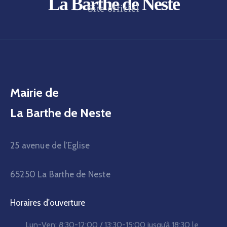
La Barthe de Neste
Site officiel
Mairie de
La Barthe de Neste
25 avenue de l’Eglise
65250 La Barthe de Neste
Horaires d'ouverture
Lun-Ven:
8:30-12:00 / 13:30-15:00
jusqu’à 18:30 le