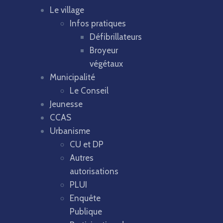
Le village
Infos pratiques
Défibrillateurs
Broyeur
végétaux
Municipalité
Le Conseil
Jeunesse
CCAS
Urbanisme
CU et DP
Autres
autorisations
PLUI
Enquête
Publique