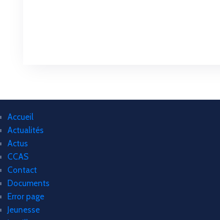
Accueil
Actualités
Actus
CCAS
Contact
Documents
Error page
Jeunesse