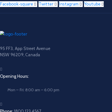
Facebook-square
Twitter
Instagram
Youtube
95 FF3, App Street Avenue
NSW 96209, Canada
Opening Hours:
Mon – Fri: 8:00 am – 6:00 pm
Phone:
1800 123 4567