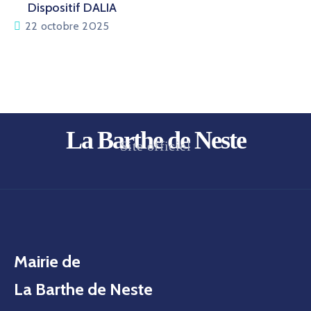
Dispositif DALIA
22 octobre 2025
La Barthe de Neste
Site officiel
Mairie de
La Barthe de Neste