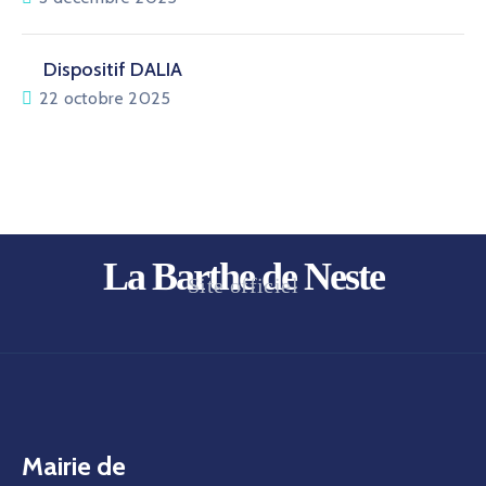
Dispositif DALIA
22 octobre 2025
La Barthe de Neste
Site officiel
Mairie de