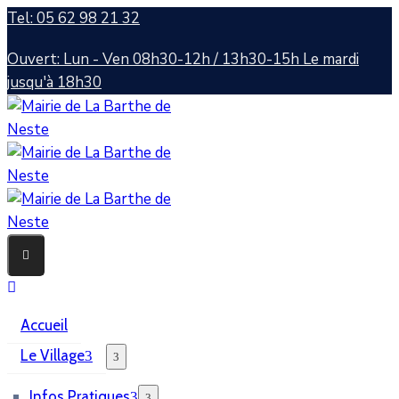
Tel: 05 62 98 21 32
Ouvert: Lun - Ven 08h30-12h / 13h30-15h Le mardi
jusqu'à 18h30
Accueil
Le Village
Infos Pratiques